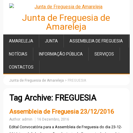
Junta de Freguesia de
Amareleja
AMARELEJA
JUNTA
ASSEMBLEIA DE FREGUESIA
NOTÍCIAS
INFORMAÇÃO PÚBLICA
SERVIÇOS
CONTACTOS
Junta de Freguesia de Amareleja
>
FREGUESIA
Tag Archive:
FREGUESIA
Assembleia de Freguesia 23/12/2016
Author:
admin
16 Dezembro, 2016
Edital Convocatória para a Assembleia de Freguesia do dia 23-12-