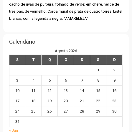
cacho de uvas de púrpura, folhado de verde; em chefe, hélice de
três pás, de vermelho. Coroa mural de prata de quatro torres. Listel
branco, com a legenda a negro: “AMARELEJA”
Calendário
Agosto 2026
S
T
Q
Q
S
S
D
1
2
3
4
5
6
7
8
9
10
11
12
13
14
15
16
17
18
19
20
21
22
23
24
25
26
27
28
29
30
31
« Jun