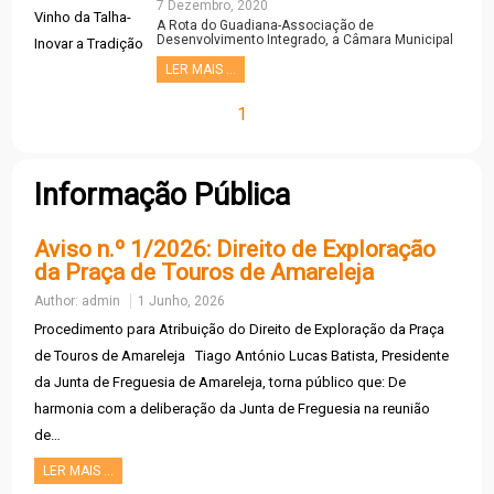
Inovar a Tradição
7 Dezembro, 2020
A Rota do Guadiana-Associação de
Desenvolvimento Integrado, a Câmara Municipal
de Moura e a Junta de Freguesia da Amareleja
têm o prazer de o/a convidar para a Conferência
LER MAIS ...
Vinho da Talha- Inovar a Tradição, a decorrer no
dia 12 de...
1
1º Maio – Dia Mundial do
Trabalhador
30 Abril, 2020
VIVAM OS TRABALHADORES VIVA A FORÇA DO
TRABALHO
Informação Pública
Aviso n.º 1/2026: Direito de Exploração
25 de Abril – 46º Aniversário
da Praça de Touros de Amareleja
24 Abril, 2020
Author:
admin
1 Junho, 2026
Comemoração do 46º Aniversário do 25 de Abril.
Procedimento para Atribuição do Direito de Exploração da Praça
de Touros de Amareleja Tiago António Lucas Batista, Presidente
da Junta de Freguesia de Amareleja, torna público que: De
Direção-Geral da Saúde –
harmonia com a deliberação da Junta de Freguesia na reunião
Recomendações Gerais
de…
14 Março, 2020
Bastam alguns gestos simples para se proteger
COVID-19
e proteger os outros da COVID-19. Siga os
LER MAIS …
conselhos da Direção-Geral da Saúde.