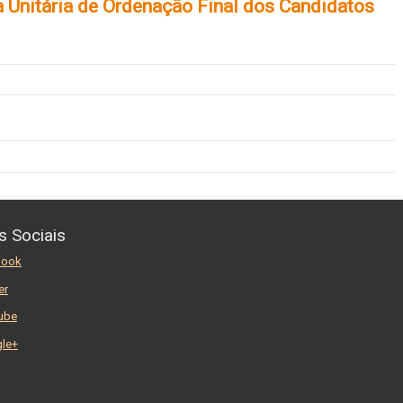
a Unitária de Ordenação Final dos Candidatos
s Sociais
book
er
ube
le+