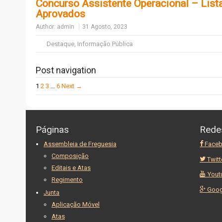
Concurso Assistente Operacional – List
Aprovados
Author:
admin
31 Agosto, 2023
Destaque
,
Informação Pública
Post navigation
1
2
3
…
6
Next →
Páginas
Rede
Assembleia de Freguesia
Face
Composição
Twitt
Editais e Atas
Yout
Regimento
Goog
Junta
Aplicação Móvel
Atas