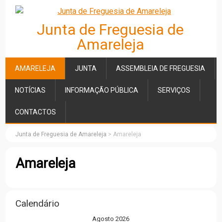
Junta de Freguesia de
Amareleja
AMARELEJA
JUNTA
ASSEMBLEIA DE FREGUESIA
NOTÍCIAS
INFORMAÇÃO PÚBLICA
SERVIÇOS
CONTACTOS
Junta de Freguesia de Amareleja
>
Amareleja
Amareleja
Calendário
Agosto 2026