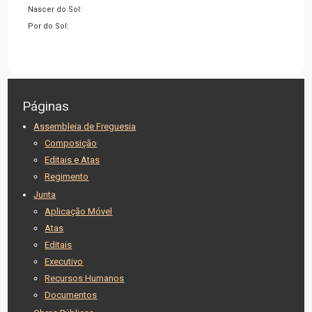
Nascer do Sol:
Por do Sol:
Páginas
Assembleia de Freguesia
Composição
Editais e Atas
Regimento
Junta
Aplicação Móvel
Atas
Editais
Executivo
Recursos Humanos
Documentos