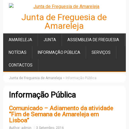
Junta de Freguesia de
Amareleja
AMARELEJA
JUNTA
ASSEMBLEIA DE FREGUESIA
NOTÍCIAS
INFORMAÇÃO PÚBLICA
SERVIÇOS
CONTACTOS
Junta de Freguesia de Amareleja
>
Informação Pública
Informação Pública
Comunicado – Adiamento da atividade
“Fim de Semana de Amareleja em
Lisboa”
Author:
admin
3 Setembro, 2016