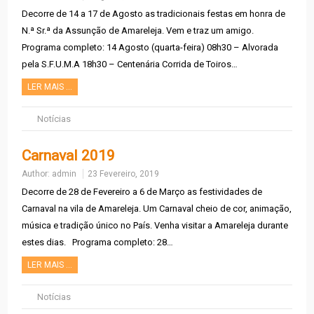
Decorre de 14 a 17 de Agosto as tradicionais festas em honra de
N.ª Sr.ª da Assunção de Amareleja. Vem e traz um amigo.
Programa completo: 14 Agosto (quarta-feira) 08h30 – Alvorada
pela S.F.U.M.A 18h30 – Centenária Corrida de Toiros…
LER MAIS …
Notícias
Carnaval 2019
Author:
admin
23 Fevereiro, 2019
Decorre de 28 de Fevereiro a 6 de Março as festividades de
Carnaval na vila de Amareleja. Um Carnaval cheio de cor, animação,
música e tradição único no País. Venha visitar a Amareleja durante
estes dias. Programa completo: 28…
LER MAIS …
Notícias