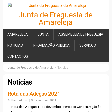
Junta de Freguesia de
Amareleja
AMARELEJA
JUNTA
ASSEMBLEIA DE FREGUESIA
NOTÍCIAS
INFORMAÇÃO PÚBLICA
SERVIÇOS
CONTACTOS
Junta de Freguesia de Amareleja
>
Notícias
Notícias
Rota das Adegas 2021
Author:
admin
9 Dezembro, 2021
Rota das Adegas 11 de dezembro | Percurso Concentração às