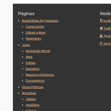
Páginas
Rede
Assembleia de Freguesia
Face
Composição
Twitt
Editais e Atas
Yout
Regimento
Goog
Junta
Aplicação Móvel
Atas
Editais
Executivo
Recursos Humanos
Documentos
Obras Públicas
Amareleja
Galeria
Heráldica
História