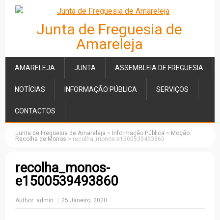
Junta de Freguesia de
Amareleja
AMARELEJA
JUNTA
ASSEMBLEIA DE FREGUESIA
NOTÍCIAS
INFORMAÇÃO PÚBLICA
SERVIÇOS
CONTACTOS
Junta de Freguesia de Amareleja
>
Informação Pública
>
Moção:
Recolha de Monos
>
recolha_monos-e1500539493860
recolha_monos-
e1500539493860
Author:
admin
25 Janeiro, 2020