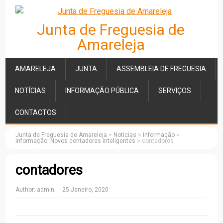
Junta de Freguesia de
Amareleja
AMARELEJA
JUNTA
ASSEMBLEIA DE FREGUESIA
NOTÍCIAS
INFORMAÇÃO PÚBLICA
SERVIÇOS
CONTACTOS
Junta de Freguesia de Amareleja
>
Notícias
>
Informação
>
Informação: Novos contadores inteligentes
>
contadores
contadores
Author:
admin
25 Janeiro, 2020