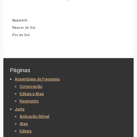
Apparent:
Nascer do Sol:
Por do Sol:
Páginas
Assembleia de Freguesia
Composição
Editais e Atas
Regimento
Junta
Aplicação Móvel
Atas
Editais