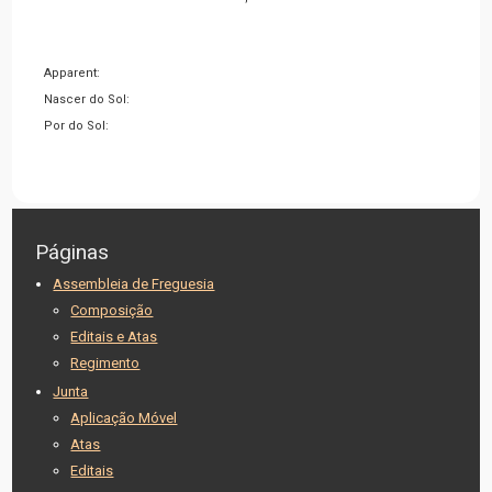
Apparent:
Nascer do Sol:
Por do Sol:
Páginas
Assembleia de Freguesia
Composição
Editais e Atas
Regimento
Junta
Aplicação Móvel
Atas
Editais