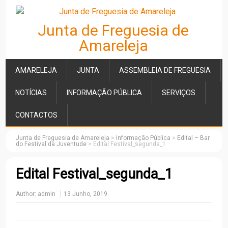
Junta de Freguesia de
Amareleja
AMARELEJA
JUNTA
ASSEMBLEIA DE FREGUESIA
NOTÍCIAS
INFORMAÇÃO PÚBLICA
SERVIÇOS
CONTACTOS
Junta de Freguesia de Amareleja
>
Informação Pública
>
Edital – Bar
do Festival da Juventude
>
Edital Festival_segunda_1
Edital Festival_segunda_1
Author:
admin
13 Junho, 2019