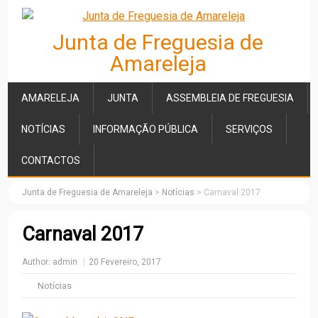
Junta de Freguesia de
Amareleja
AMARELEJA
JUNTA
ASSEMBLEIA DE FREGUESIA
NOTÍCIAS
INFORMAÇÃO PÚBLICA
SERVIÇOS
CONTACTOS
Junta de Freguesia de Amareleja
>
Notícias
>
Carnaval 2017
Carnaval 2017
Author:
admin
20 Fevereiro, 2017
Notícias