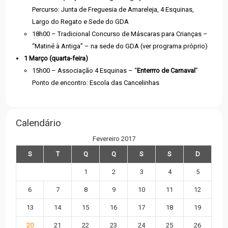
Percurso: Junta de Freguesia de Amareleja, 4 Esquinas,
Largo do Regato e Sede do GDA
18h00 – Tradicional Concurso de Máscaras para Crianças –
“Matiné à Antiga” – na sede do GDA (ver programa próprio)
1 Março (quarta-feira)
15h00 – Associação 4 Esquinas – “
Enterrro de Carnaval
”
Ponto de encontro: Escola das Cancelinhas
Calendário
Fevereiro 2017
S
T
Q
Q
S
S
D
1
2
3
4
5
6
7
8
9
10
11
12
13
14
15
16
17
18
19
20
21
22
23
24
25
26