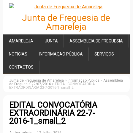
Junta de Freguesia de
Amareleja
AMARELEJA
JUNTA
ASSEMBLEIA DE FREGUESIA
NOTÍCIAS
INFORMAÇÃO PÚBLICA
SERVIÇOS
CONTACTOS
Junta de Freguesia de Amareleja
>
Informação Pública
>
Assembleia
de Freguesia 22/07/2016
>
EDITAL CONVOCATÓRIA
EXTRAORDINÁRIA 22-7-2016-1_small_2
EDITAL CONVOCATÓRIA
EXTRAORDINÁRIA 22-7-
2016-1_small_2
Author:
admin
17 Julho, 2016