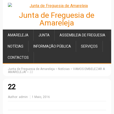
Junta de Freguesia de
Amareleja
AMARELEJA
JUNTA
ASSEMBLEIA DE FREGUESIA
NOTÍCIAS
INFORMAÇÃO PÚBLICA
SERVIÇOS
CONTACTOS
Junta de Freguesia de Amareleja
>
Notícias
>
VAMOS EMBELEZAR A
AMARELEJA!
>
22
22
Author:
admin
1 Maio, 2016