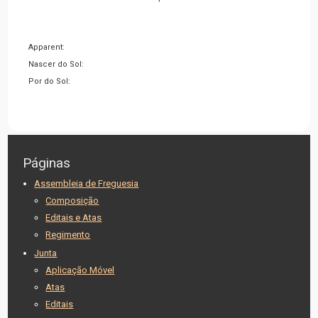
Apparent:
Nascer do Sol:
Por do Sol:
Páginas
Assembleia de Freguesia
Composição
Editais e Atas
Regimento
Junta
Aplicação Móvel
Atas
Editais