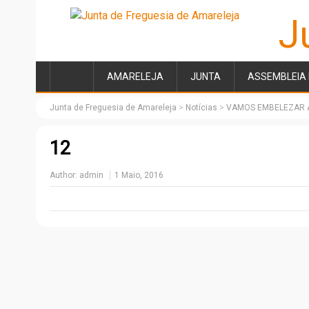
J
AMARELEJA
JUNTA
ASSEMBLEIA 
Junta de Freguesia de Amareleja
>
Notícias
>
VAMOS EMBELEZAR 
12
Author:
admin
1 Maio, 2016