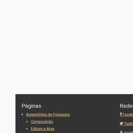
Páginas
Rede
Assembleia de Freguesia
Face
Composição
Twitt
Editais e Atas
Yout