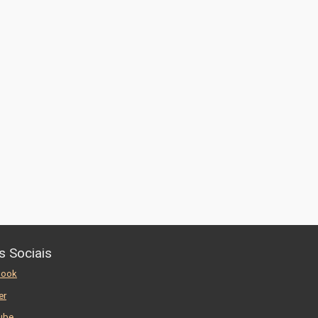
s Sociais
book
er
ube