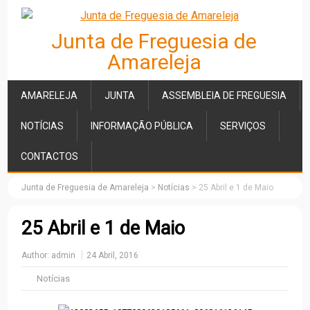
Junta de Freguesia de
Amareleja
AMARELEJA
JUNTA
ASSEMBLEIA DE FREGUESIA
NOTÍCIAS
INFORMAÇÃO PÚBLICA
SERVIÇOS
CONTACTOS
Junta de Freguesia de Amareleja
>
Notícias
>
25 Abril e 1 de Maio
25 Abril e 1 de Maio
Author:
admin
24 Abril, 2016
Notícias