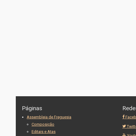
Páginas
Rede
Assembleia de Freguesia
Face
Composição
Twitt
Editais e Atas
Yout