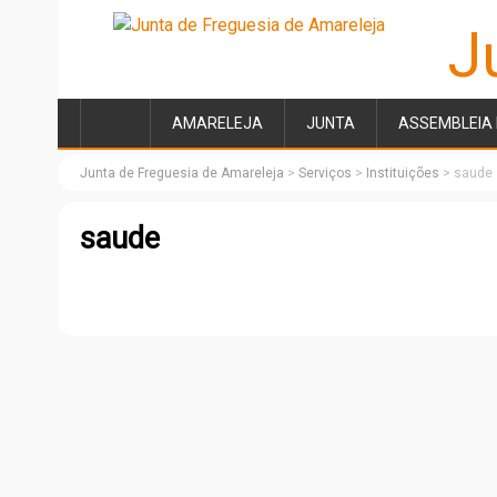
J
AMARELEJA
JUNTA
ASSEMBLEIA 
Junta de Freguesia de Amareleja
>
Serviços
>
Instituições
>
saude
saude