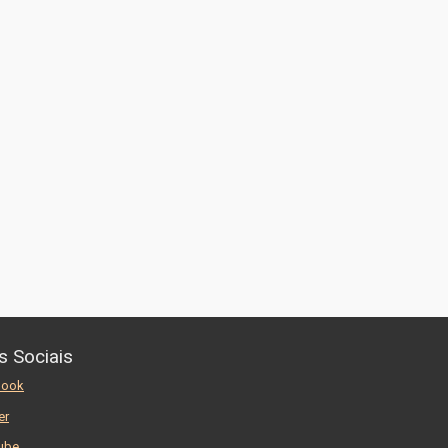
s Sociais
book
er
ube