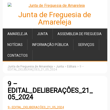
Junta de Freguesia de
Amareleja
AMARELEJA
JUNTA
ASSEMBLEIA DE FREGUESIA
NOTÍCIAS
INFORMAÇÃO PÚBLICA
SERVIÇOS
CONTACTOS
Junta de Freguesia de Amareleja
>
Junta
>
Editais
>
9 –
EDITAL_DELIBERAÇÔES_21_05_2024
9 –
EDITAL_DELIBERAÇÔES_21_
05_2024
9 - EDITAL_DELIBERAÇÔES_21_05_2024