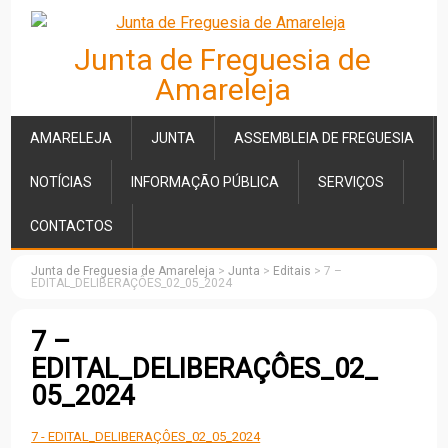
Junta de Freguesia de
Amareleja
AMARELEJA
JUNTA
ASSEMBLEIA DE FREGUESIA
NOTÍCIAS
INFORMAÇÃO PÚBLICA
SERVIÇOS
CONTACTOS
Junta de Freguesia de Amareleja
>
Junta
>
Editais
>
7 –
EDITAL_DELIBERAÇÔES_02_05_2024
7 –
EDITAL_DELIBERAÇÔES_02_
05_2024
7 - EDITAL_DELIBERAÇÔES_02_05_2024