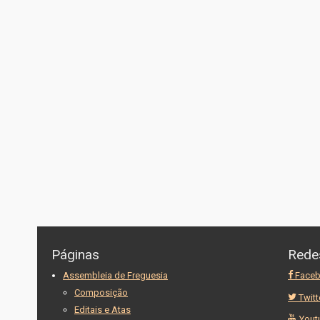
Páginas
Rede
Assembleia de Freguesia
Face
Composição
Twitt
Editais e Atas
Yout