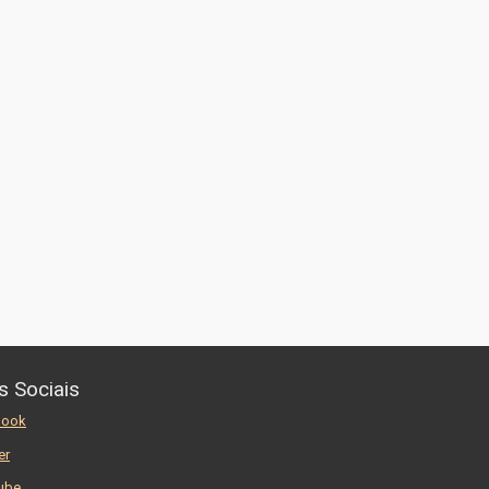
s Sociais
book
er
ube