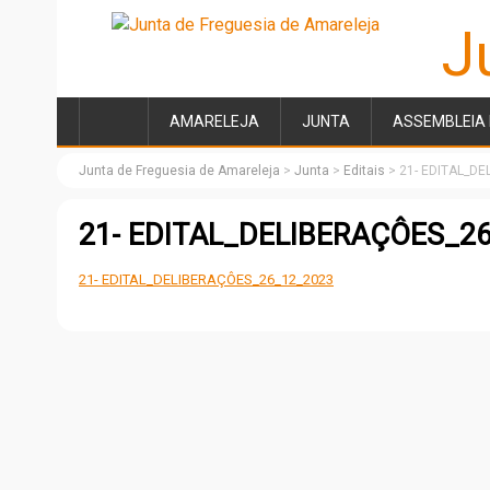
J
AMARELEJA
JUNTA
ASSEMBLEIA 
Junta de Freguesia de Amareleja
>
Junta
>
Editais
>
21- EDITAL_D
21- EDITAL_DELIBERAÇÔES_2
21- EDITAL_DELIBERAÇÔES_26_12_2023