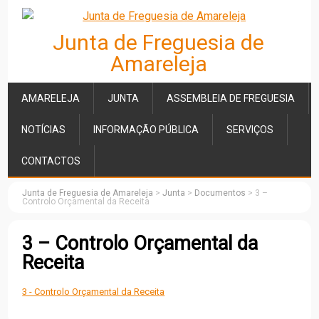
Junta de Freguesia de
Amareleja
AMARELEJA
JUNTA
ASSEMBLEIA DE FREGUESIA
NOTÍCIAS
INFORMAÇÃO PÚBLICA
SERVIÇOS
CONTACTOS
Junta de Freguesia de Amareleja
>
Junta
>
Documentos
>
3 –
Controlo Orçamental da Receita
3 – Controlo Orçamental da
Receita
3 - Controlo Orçamental da Receita