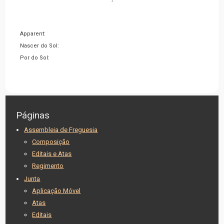
Apparent:
Nascer do Sol:
Por do Sol:
Páginas
Assembleia de Freguesia
Composição
Editais e Atas
Regimento
Junta
Aplicação Móvel
Atas
Editais