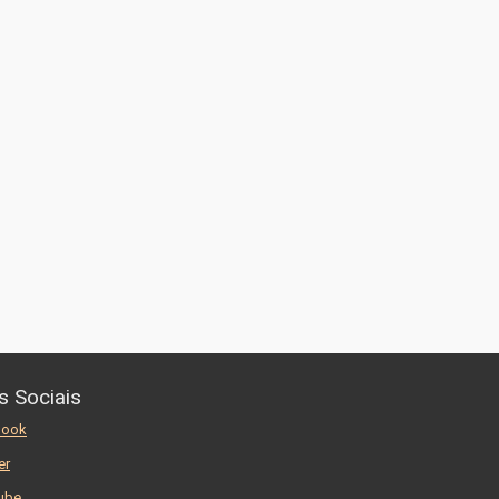
s Sociais
book
er
ube