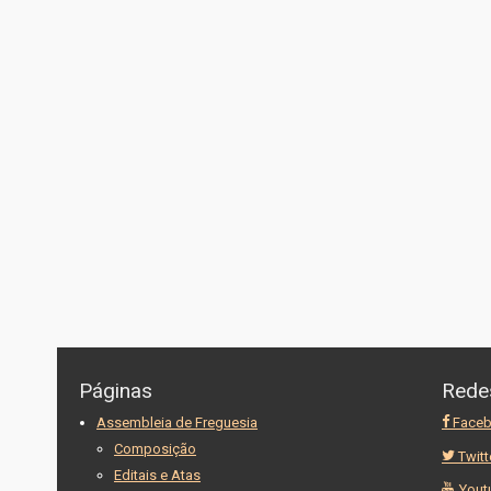
Páginas
Rede
Assembleia de Freguesia
Face
Composição
Twitt
Editais e Atas
Yout