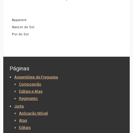
Apparent:
Nascer do Sol:
Por do Sol:
Páginas
Assembleia de Freguesia
Composição
Editais e Atas
Regimento
Junta
Aplicação Móvel
Atas
Editais