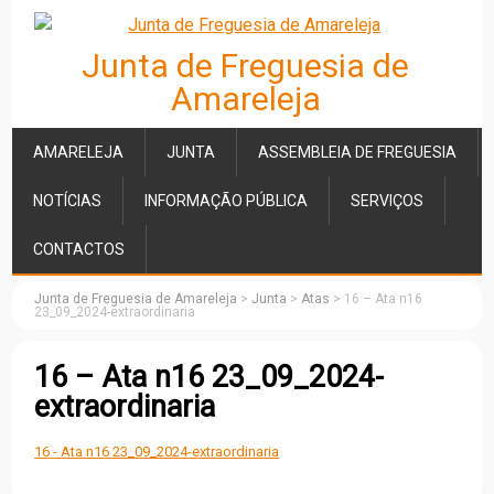
Junta de Freguesia de
Amareleja
AMARELEJA
JUNTA
ASSEMBLEIA DE FREGUESIA
NOTÍCIAS
INFORMAÇÃO PÚBLICA
SERVIÇOS
CONTACTOS
Junta de Freguesia de Amareleja
>
Junta
>
Atas
>
16 – Ata n16
23_09_2024-extraordinaria
16 – Ata n16 23_09_2024-
extraordinaria
16 - Ata n16 23_09_2024-extraordinaria