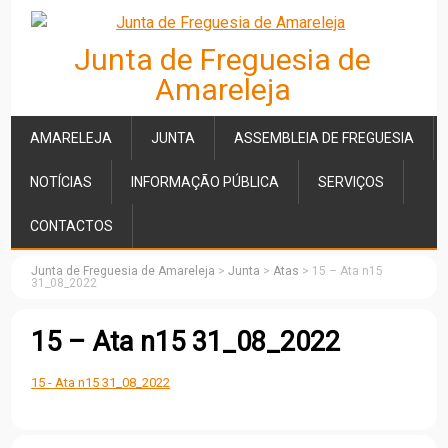
Junta de Freguesia de
Amareleja
AMARELEJA
JUNTA
ASSEMBLEIA DE FREGUESIA
NOTÍCIAS
INFORMAÇÃO PÚBLICA
SERVIÇOS
CONTACTOS
Junta de Freguesia de Amareleja
>
Junta
>
Atas
>
15 – Ata n15
31_08_2022
15 – Ata n15 31_08_2022
15 - Ata n15 31_08_2022