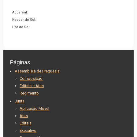
Apparent:
Nascer do Sol:
Por do Sol:
Páginas
Assembleia de Freguesia
Composição
Editais e Atas
Regimento
Junta
Aplicação Móvel
Atas
Editais
Executivo