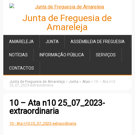
Junta de Freguesia de
Amareleja
AMARELEJA
JUNTA
ASSEMBLEIA DE FREGUESIA
NOTÍCIAS
INFORMAÇÃO PÚBLICA
SERVIÇOS
CONTACTOS
Junta de Freguesia de Amareleja
>
Junta
>
Atas
>
10 – Ata n10
25_07_2023-extraordinaria
10 – Ata n10 25_07_2023-
extraordinaria
10 - Ata n10 25_07_2023-extraordinaria