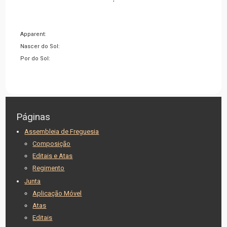
Apparent:
Nascer do Sol:
Por do Sol:
Páginas
Assembleia de Freguesia
Composição
Editais e Atas
Regimento
Junta
Aplicação Móvel
Atas
Editais