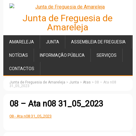
Junta de Freguesia de
Amareleja
AMARELEJA
JUNTA
ASSEMBLEIA DE FREGUESIA
NOTÍCIAS
INFORMAÇÃO PÚBLICA
SERVIÇOS
CONTACTOS
Junta de Freguesia de Amareleja
>
Junta
>
Atas
>
08 – Ata n08
31_05_2023
08 – Ata n08 31_05_2023
08 - Ata n08 31_05_2023