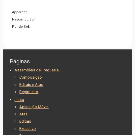
Apparent:
Nascer do Sol:
Por do Sol:
Páginas
Assembleia de Freguesia
Composição
Editais e Atas
Regimento
Junta
Aplicação Móvel
Atas
Editais
Executivo