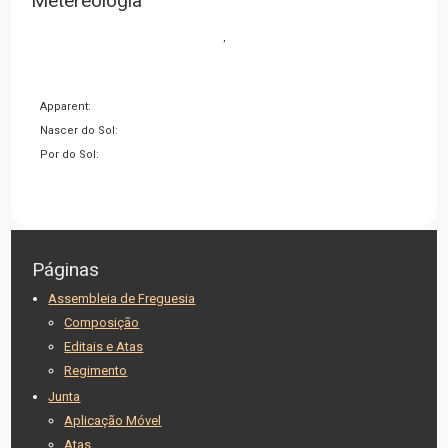
Metereologia
,
Apparent:
Nascer do Sol:
Por do Sol:
Páginas
Assembleia de Freguesia
Composição
Editais e Atas
Regimento
Junta
Aplicação Móvel
Atas