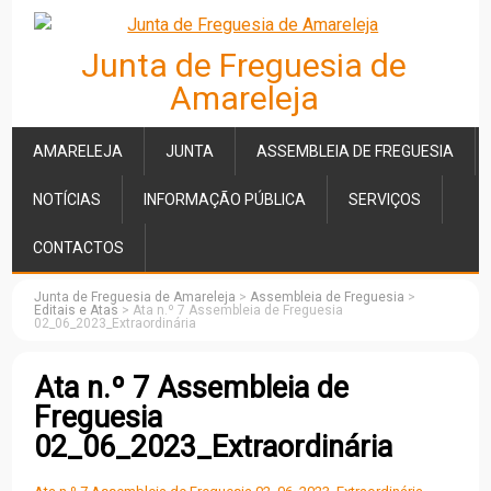
Junta de Freguesia de
Amareleja
AMARELEJA
JUNTA
ASSEMBLEIA DE FREGUESIA
NOTÍCIAS
INFORMAÇÃO PÚBLICA
SERVIÇOS
CONTACTOS
Junta de Freguesia de Amareleja
>
Assembleia de Freguesia
>
Editais e Atas
>
Ata n.º 7 Assembleia de Freguesia
02_06_2023_Extraordinária
Ata n.º 7 Assembleia de
Freguesia
02_06_2023_Extraordinária