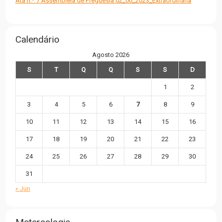
Ata n.º 7 Assembleia de Freguesia 02_06_2023_Extraordinária
Calendário
Agosto 2026
S
T
Q
Q
S
S
D
1
2
3
4
5
6
7
8
9
10
11
12
13
14
15
16
17
18
19
20
21
22
23
24
25
26
27
28
29
30
31
« Jun