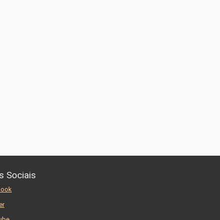
s Sociais
book
er
ube