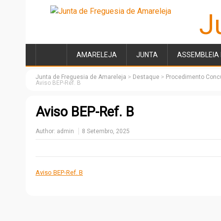
J
AMARELEJA
JUNTA
ASSEMBLEIA 
Junta de Freguesia de Amareleja
>
Destaque
>
Procedimento Concur
Aviso BEP-Ref. B
Aviso BEP-Ref. B
Author:
admin
8 Setembro, 2025
Aviso BEP-Ref. B