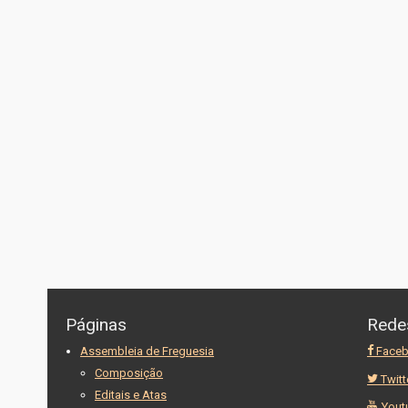
Páginas
Rede
Assembleia de Freguesia
Face
Composição
Twitt
Editais e Atas
Yout