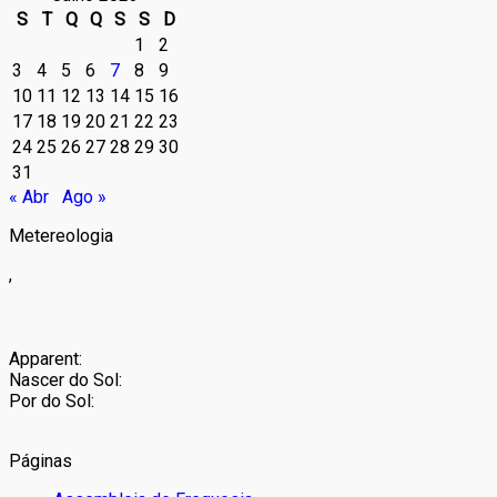
S
T
Q
Q
S
S
D
1
2
3
4
5
6
7
8
9
10
11
12
13
14
15
16
17
18
19
20
21
22
23
24
25
26
27
28
29
30
31
« Abr
Ago »
Metereologia
,
Apparent:
Nascer do Sol:
Por do Sol:
Páginas