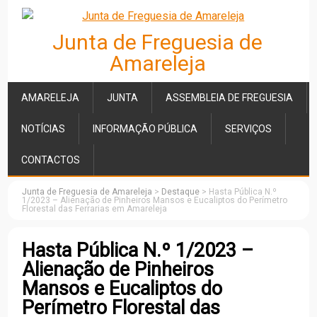
Junta de Freguesia de
Amareleja
AMARELEJA
JUNTA
ASSEMBLEIA DE FREGUESIA
NOTÍCIAS
INFORMAÇÃO PÚBLICA
SERVIÇOS
CONTACTOS
Junta de Freguesia de Amareleja
>
Destaque
>
Hasta Pública N.º
1/2023 – Alienação de Pinheiros Mansos e Eucaliptos do Perímetro
Florestal das Ferrarias em Amareleja
Hasta Pública N.º 1/2023 –
Alienação de Pinheiros
Mansos e Eucaliptos do
Perímetro Florestal das