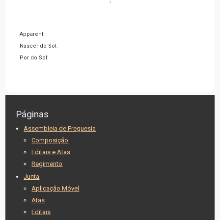
,
Apparent:
Nascer do Sol:
Por do Sol:
Páginas
Assembleia de Freguesia
Composição
Editais e Atas
Regimento
Junta
Aplicação Móvel
Atas
Editais