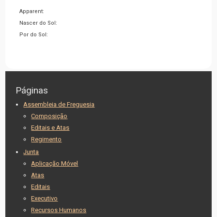
Apparent:
Nascer do Sol:
Por do Sol:
Páginas
Assembleia de Freguesia
Composição
Editais e Atas
Regimento
Junta
Aplicação Móvel
Atas
Editais
Executivo
Recursos Humanos