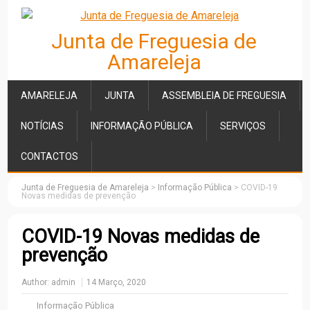
Junta de Freguesia de
Amareleja
AMARELEJA
JUNTA
ASSEMBLEIA DE FREGUESIA
NOTÍCIAS
INFORMAÇÃO PÚBLICA
SERVIÇOS
CONTACTOS
Junta de Freguesia de Amareleja
>
Informação Pública
>
COVID-19
Novas medidas de prevenção
COVID-19 Novas medidas de
prevenção
Author:
admin
14 Março, 2020
Informação Pública