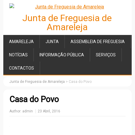
Junta de Freguesia de
Amareleja
AMARELEJA
JUNTA
ASSEMBLEIA DE FREGUESIA
NOTÍCIAS
INFORMAÇÃO PÚBLICA
SERVIÇOS
CONTACTOS
Junta de Freguesia de Amareleja
>
Casa do Povo
Casa do Povo
Author:
admin
23 Abril, 2016