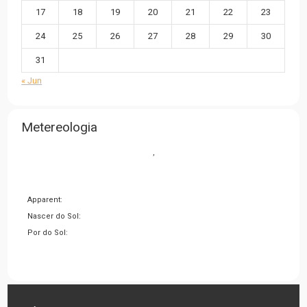
17
18
19
20
21
22
23
24
25
26
27
28
29
30
31
« Jun
Metereologia
,
Apparent:
Nascer do Sol:
Por do Sol: