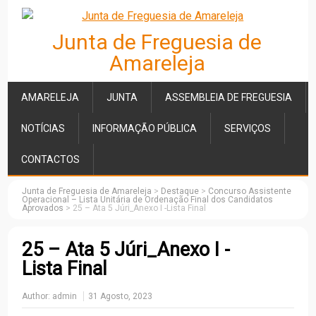
Junta de Freguesia de
Amareleja
AMARELEJA
JUNTA
ASSEMBLEIA DE FREGUESIA
NOTÍCIAS
INFORMAÇÃO PÚBLICA
SERVIÇOS
CONTACTOS
Junta de Freguesia de Amareleja
>
Destaque
>
Concurso Assistente
Operacional – Lista Unitária de Ordenação Final dos Candidatos
Aprovados
>
25 – Ata 5 Júri_Anexo I -Lista Final
25 – Ata 5 Júri_Anexo I -
Lista Final
Author:
admin
31 Agosto, 2023